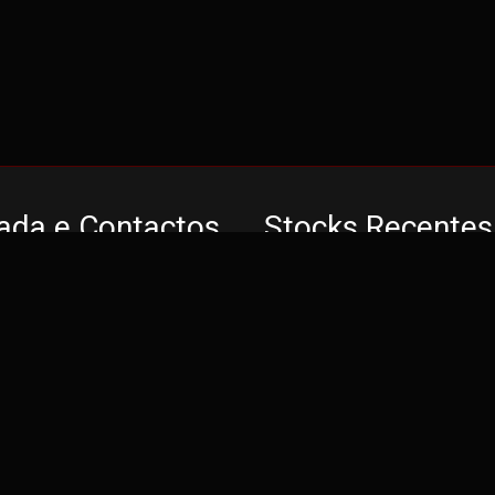
ada e Contactos
Stocks Recentes
 Domingues
BMW Série 1 - 11
 funcione. Também temos outros cookies opcionais para uma melhor ex
óveis
Pack M
Preço: Sob Consu
da Nacional 13
de Algares
Mercedes-Benz C
222 Carvoeiro - Barroselas
200 2.2 AMG
 do Castelo
Preço: Sob Consu
40718 -8.655209
Mercedes-Benz C
180 Urban
971 051
Preço: Sob Consu
ada para a rede fixa nacional)