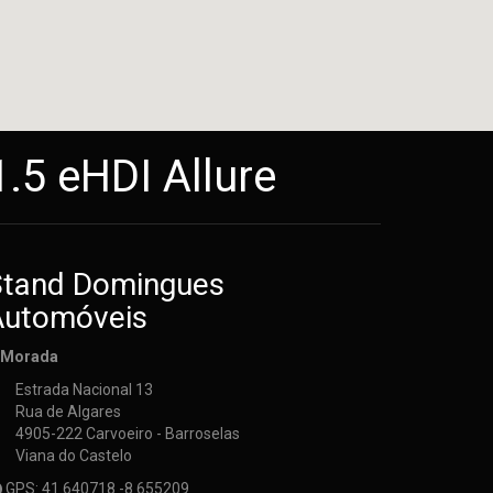
.5 eHDI Allure
Stand Domingues
Automóveis
Morada
Estrada Nacional 13
Rua de Algares
4905-222 Carvoeiro - Barroselas
Viana do Castelo
GPS
: 41.640718 -8.655209