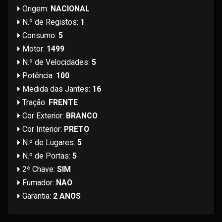
Origem:
NACIONAL
N.º de Registos:
1
Consumo:
5
Motor:
1499
N.º de Velocidades:
5
Potência:
100
Medida das Jantes:
16
Tração:
FRENTE
Cor Exterior:
BRANCO
Cor Interior:
PRETO
N.º de Lugares:
5
N.º de Portas:
5
2ª Chave:
SIM
Fumador:
NAO
Garantia:
2 ANOS